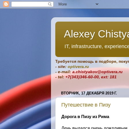
Alexey Chisty
IT, infrastructure, experience,
Требуется помощь в подборе, поку
- site:
optivera.ru
- e-mail:
a.chistyakov@optivera.ru
- tel:
+7(343)346-60-00,
ext: 181
ВТОРНИК, 17 ДЕКАБРЯ 2019 Г.
Путешествие в Пизу
Дорога в Пизу из Рима
День выдался очень дождливым, 