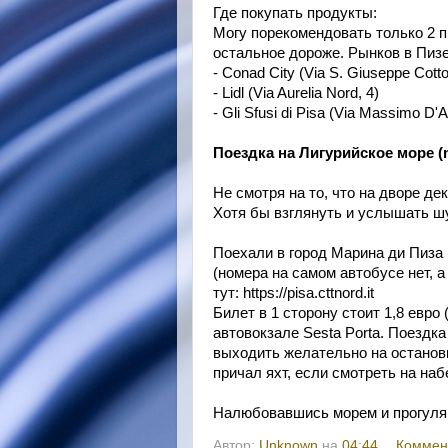
Где покупать продукты:
Могу порекомендовать только 2 п
остальное дороже. Рынков в Пизе
- Conad City (Via S. Giuseppe Cotto
- Lidl (Via Aurelia Nord, 4)
- Gli Sfusi di Pisa (Via Massimo D'A
Поездка на Лигурийское море (m
Не смотря на то, что на дворе де
Хотя бы взглянуть и услышать шу
Поехали в город Марина ди Пиза (
(номера на самом автобусе нет, а
тут: https://pisa.cttnord.it
Билет в 1 сторону стоит 1,8 евро
автовокзале Sesta Porta. Поездка
выходить желательно на остановк
причал яхт, если смотреть на на
Налюбовавшись морем и прогуляв
Автор:
Unknown
на
04:44
Коммен