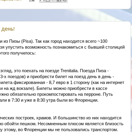
 день!
 из Пизы (Pisa). Так как город находится всего ~100
ьзя упустить возможность познакомиться с бывшей столицей
этого получилось:
ляд, это поехать на поезде Trenitalia. Поезда Пиза -
-х поездов) и приобрести билет на поезд день в день -
лета фиксированная - 8,7 евро в 1 сторону (как на интернет
так и на жд вокзале). Билеты можно приобрести в кассе
ужно обязательно прокомпостировать на перроне. Путь
ли в 7:30 и уже в 8:30 утра были во Флоренции.
ческих построек, храмов. И большинство из них находится
жно обойти пешком. Несомненным плюсом является близость
му этому, во Флоренции мы не пользовались транспортом.