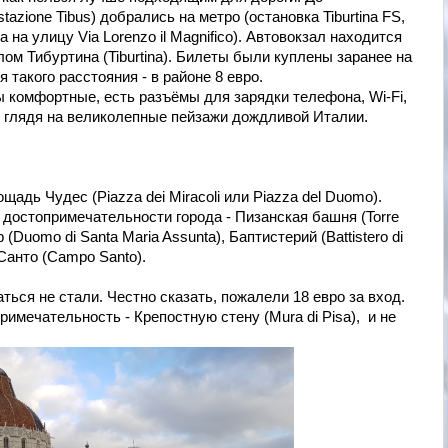
stazione Tibus) добрались на метро (остановка Tiburtina FS,
на улицу Via Lorenzo il Magnifico). Автовокзал находится
м Тибуртина (Tiburtina). Билеты были куплены заранее на
я такого расстояния - в районе 8 евро.
ы комфортные, есть разъёмы для зарядки телефона, Wi-Fi,
, глядя на великолепные пейзажи дождливой Италии.
адь Чудес (Piazza dei Miracoli или Piazza del Duomo).
 достопримечательности города - Пизанская башня (Torre
 (Duomo di Santa Maria Assunta), Баптистерий (Battistero di
Санто (Campo Santo).
ся не стали. Честно сказать, пожалели 18 евро за вход.
имечательность - Крепостную стену (Mura di Pisa), и не