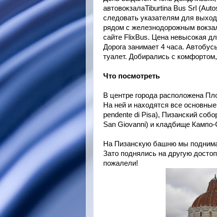
автовокзалаTiburtina Bus Srl (Auto
следовать указателям для выхода 
рядом с железнодорожным вокзало
сайте FlixBus. Цена невысокая дл
Дорога занимает 4 часа. Автобус
туалет. Добирались с комфортом
Что посмотреть
В центре города расположена Площ
На ней и находятся все основные
pendente di Pisa), Пизанский собор
San Giovanni) и кладбище Кампо-
На Пизанскую башню мы поднимать
Зато поднялись на другую достопр
пожалели!