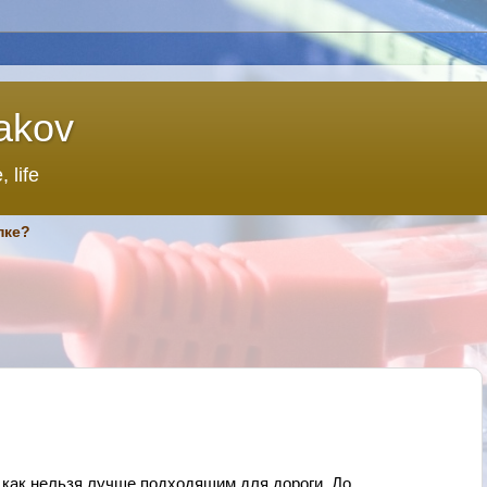
akov
 life
пке?
как нельзя лучше подходящим для дороги. До